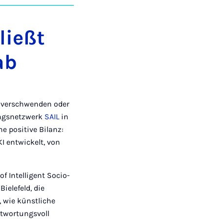
auf
auf
auf
über
kopieren
tagram
Facebook
Xing
LinkedIn
E-
Mail
ließt
ab
 verschwenden oder
hungsnetzwerk
SAIL
in
e positive Bilanz:
I entwickelt, von
f Intelligent Socio-
ielefeld, die
, wie künstliche
ntwortungsvoll