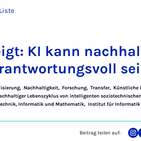
Liste
igt: KI kann nach­hal­
­ant­wor­tungs­voll se
lisierung
,
Nachhaltigkeit
,
Forschung
,
Transfer
,
Künstliche 
Nachhaltiger Lebenszyklus von intelligenten soziotechnisch
otechnik, Informatik und Mathematik
,
Institut für Informatik
Beitrag teilen auf:
Tei