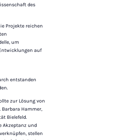
issenschaft des
ie Projekte reichen
nten
elle, um
Entwicklungen auf
urch entstanden
den.
ollte zur Lösung von
Dr. Barbara Hammer,
ät Bielefeld.
ge Akzeptanz und
verknüpfen, stellen