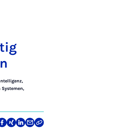
tig
in
Intelligenz
,
en Systemen
,
len
Teilen
Teilen
Teilen
Teilen
Link