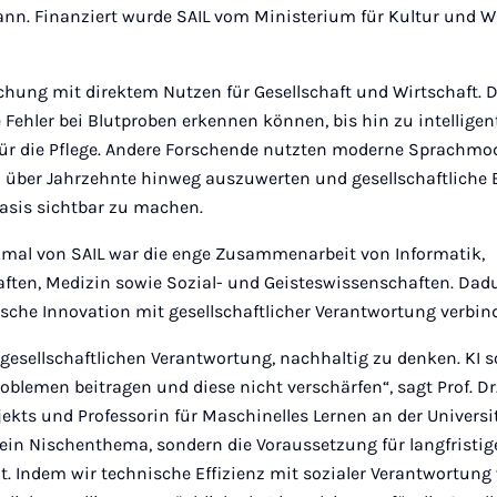
ann. Finanziert wurde SAIL vom Ministerium für Kultur und W
hung mit direktem Nutzen für Gesellschaft und Wirtschaft. D
 Fehler bei Blutproben erkennen können, bis hin zu intellige
ür die Pflege. Andere Forschende nutzten moderne Sprachmod
über Jahrzehnte hinweg auszuwerten und gesellschaftliche 
basis sichtbar zu machen.
mal von SAIL war die enge Zusammenarbeit von Informatik,
ften, Medizin sowie Sozial- und Geisteswissenschaften. Dad
sche Innovation mit gesellschaftlicher Verantwortung verbin
r gesellschaftlichen Verantwortung, nachhaltig zu denken. KI s
roblemen beitragen und diese nicht verschärfen“, sagt Prof. 
jekts und Professorin für Maschinelles Lernen an der Universit
 kein Nischenthema, sondern die Voraussetzung für langfristi
. Indem wir technische Effizienz mit sozialer Verantwortung 