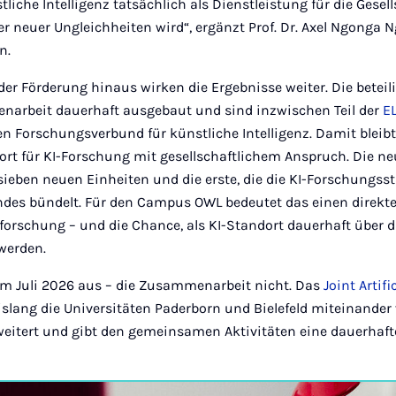
tliche Intelligenz tatsächlich als Dienstleistung für die Gesel
r neuer Ungleichheiten wird“, ergänzt Prof. Dr. Axel Ngonga
n.
er Förderung hinaus wirken die Ergebnisse weiter. Die beteil
arbeit dauerhaft ausgebaut und sind inzwischen Teil der
E
n Forschungsverbund für künstliche Intelligenz. Damit bleib
ort für KI-Forschung mit gesellschaftlichem Anspruch. Die ne
ieben neuen Einheiten und die erste, die die KI-Forschungsst
es bündelt. Für den Campus OWL bedeutet das einen direkte
forschung – und die Chance, als KI-Standort dauerhaft über 
werden.
 im Juli 2026 aus – die Zusammenarbeit nicht. Das
Joint Artifi
 bislang die Universitäten Paderborn und Bielefeld miteinande
eitert und gibt den gemeinsamen Aktivitäten eine dauerhafte