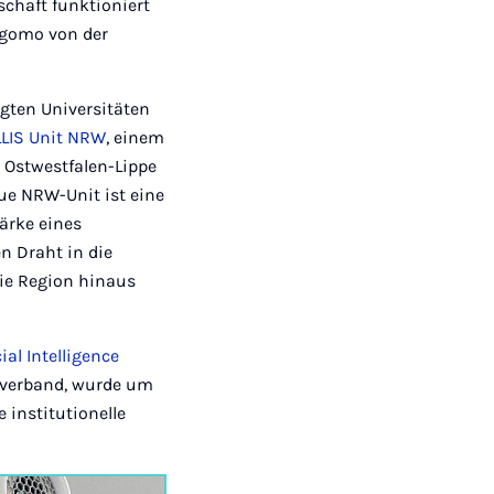
lschaft funktioniert
 Ngomo von der
igten Universitäten
LLIS Unit NRW
, einem
t Ostwestfalen-Lippe
ue NRW-Unit ist eine
ärke eines
n Draht in die
die Region hinaus
cial Intelligence
r verband, wurde um
 institutionelle