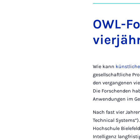
OWL-Fo
vierjäh
Wie kann
künstliche
gesellschaftliche P
den vergangenen vier
Die Forschenden habe
Anwendungen im Ges
Nach fast vier Jahre
Technical Systems“).
Hochschule Bielefeld
Intelligenz langfris