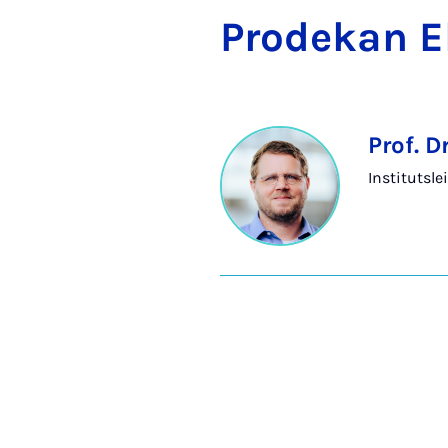
Pro­de­kan E
Prof. D
Institutslei