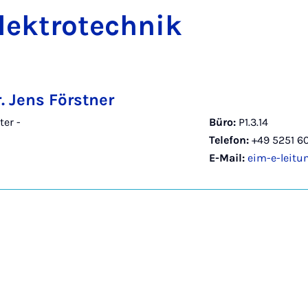
lek­tro­tech­nik
r. Jens Förstner
ter -
Büro:
P1.3.14
Telefon:
+49 5251 6
E-Mail:
eim-e-leit