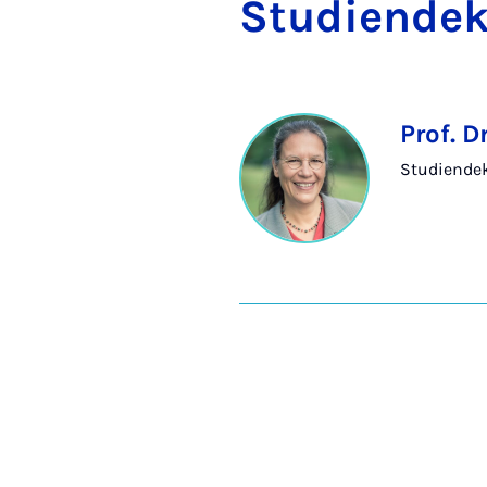
Stu­di­en­de­
Prof. D
Studiendek