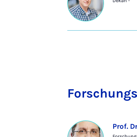
Dekan -
For­schungs
Prof. D
Forschung