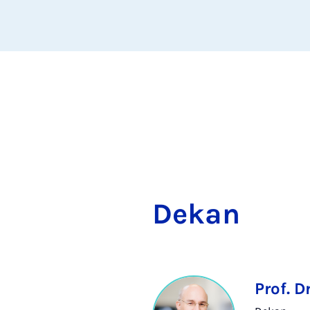
De­kan
Prof. D