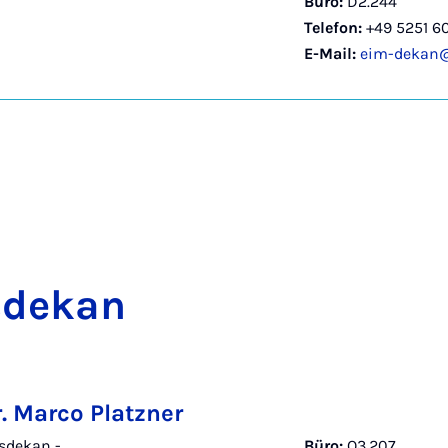
Büro:
D2.244
Telefon:
+49 5251 6
E-Mail:
eim-dekan@l
­de­kan
r. Marco Platzner
sdekan -
Büro:
O3.207