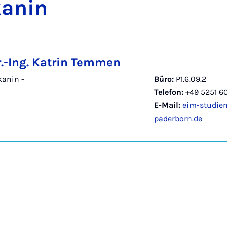
ka­nin
r.-Ing. Katrin Temmen
anin -
Büro:
P1.6.09.2
Telefon:
+49 5251 6
E-Mail:
eim-studien
paderborn.de