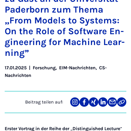
Pa­der­born zum The­ma
„From Mo­dels to Sys­tems:
On the Ro­le of Soft­ware En­
gi­nee­ring for Ma­chi­ne Lear­
ning”
17.01.2025
|
Forschung
,
EIM-Nachrichten
,
CS-
Nachrichten
Beitrag teilen auf:
Teilen
Teilen
Teilen
Teilen
Teilen
Link
auf
auf
auf
auf
über
kopi
Instagram
Facebook
Xing
LinkedIn
E-
Mail
Erster Vortrag in der Reihe der
„
Distinguished Lecture
”