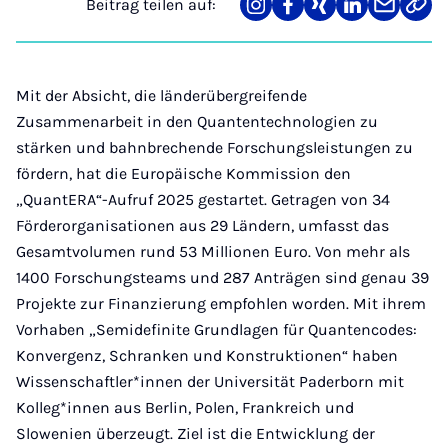
Beitrag teilen auf:
Teilen
Teilen
Teilen
Teilen
Teilen
Link
auf
auf
auf
auf
über
kopi
Instagram
Facebook
Xing
LinkedIn
E-
Mail
Mit der Absicht, die länderübergreifende
Zusammenarbeit in den Quantentechnologien zu
stärken und bahnbrechende Forschungsleistungen zu
fördern, hat die Europäische Kommission den
„QuantERA“-Aufruf 2025 gestartet. Getragen von 34
Förderorganisationen aus 29 Ländern, umfasst das
Gesamtvolumen rund 53 Millionen Euro. Von mehr als
1400 Forschungsteams und 287 Anträgen sind genau 39
Projekte zur Finanzierung empfohlen worden. Mit ihrem
Vorhaben „Semidefinite Grundlagen für Quantencodes:
Konvergenz, Schranken und Konstruktionen“ haben
Wissenschaftler*innen der Universität Paderborn mit
Kolleg*innen aus Berlin, Polen, Frankreich und
Slowenien überzeugt. Ziel ist die Entwicklung der